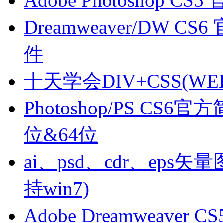
Adobe Photoshop 
Dreamweaver/DW
件
十天学会DIV+CSS(
Photoshop/PS C
位&64位
ai、psd、cdr、ep
持win7)
Adobe Dreamweav