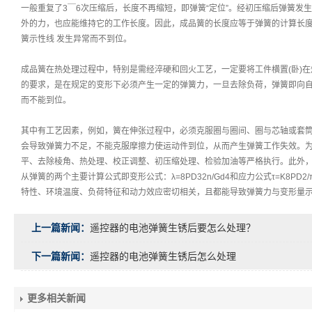
一般重复了
3
￣
6
次压缩后，长度不再缩短，即弹簧“定位”。经初压缩后弹簧发
外的力，也应能维持它的工作长度。因此，成品簧的长度应等于弹簧的计算长
簧示性线 发生异常而不到位。
成品簧在热处理过程中，特别是需经淬硬和回火工艺，一定要将工件横置
(
卧
)
在
的要求，是在规定的变形下必须产生一定的弹簧力，一旦去除负荷，弹簧即向
而不能到位。
其中有工艺因素，例如，簧在伸张过程中，必须克服圈与圈间、圈与芯轴或套
会导致弹簧力不足，不能克服摩擦力使运动件到位，从而产生弹簧工作失效。
平、去除棱角、热处理、校正调整、初压缩处理、检验加油等严格执行。此外，
从弹簧的两个主要计算公式即变形公式：
λ
=8PD32n/Gd4
和应力公式τ
=K8PD2/
特性、环境温度、负荷特征和动力效应密切相关，且都能导致弹簧力与变形量
上一篇新闻：
遥控器的电池弹簧生锈后要怎么处理？
下一篇新闻：
遥控器的电池弹簧生锈后怎么处理
更多相关新闻