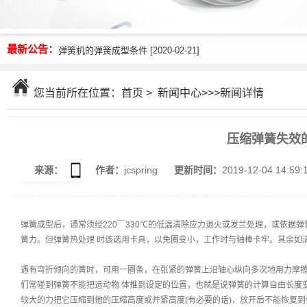
什么是压缩弹簧 [2020-02-25]
最新公告：
弹簧机的弹簧成型条件 [2020-02-21]
您当前所在位置：
首页
>
新闻中心
>>>新闻详情
压缩弹簧失效
来源：
作者：
jcspring
更新时间：
2019-12-04 14:
弹簧成型后，通常须经
220
￣
330
℃的低温清除应力退火或发兰处理，或依据弹
簧力。但弹簧热处理 时该选用卡具，以免圈变小，工作时与轴棒卡牢。其余如
遇有弯折倾向的簧时，可用一圈条，在张紧的弹簧上沿轴心纵向多次地用力摩
们常碰到弹簧不能把运动物
体推到设定的位置，也就是说弹簧的计算自由长度
较大的力把它压缩到他的压缩高度或并紧高度
(
有必要的话
)
，放开后不能恢复到