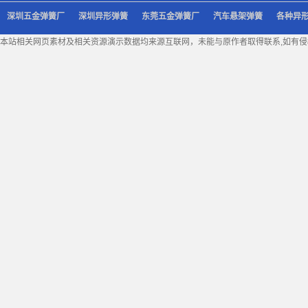
深圳五金弹簧厂
深圳异形弹簧
东莞五金弹簧厂
汽车悬架弹簧
各种异
本站相关网页素材及相关资源演示数据均来源互联网，未能与原作者取得联系,如有侵