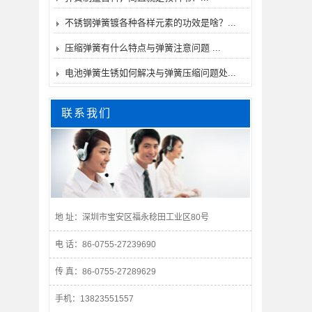
不锈钢弹簧镀各种各样元素的功效是啥？...
压缩弹簧有什么特点与弹簧注意问题 ...
电池弹簧生锈如何解决与弹簧压缩问题处...
联系我们
地 址：深圳市宝安区福永稔田工业区80号
电 话：86-0755-27239690
传 真：86-0755-27289629
手机：13823551557