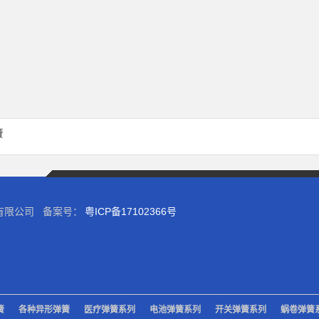
簧
圳）有限公司 备案号：
粤ICP备17102366号
簧
各种异形弹簧
医疗弹簧系列
电池弹簧系列
开关弹簧系列
蜗卷弹簧