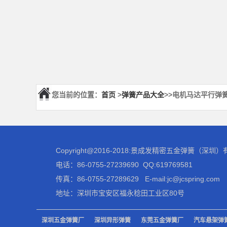
您当前的位置：
首页
>
弹簧产品大全
>>电机马达平行弹
Copyright@2016-2018:景成发精密五金弹簧（深
电话：86-0755-27239690 QQ:619769581
传真：86-0755-27289629 E-mail:jc@jcspring.com
地址：深圳市宝安区福永稔田工业区80号
深圳五金弹簧厂
深圳异形弹簧
东莞五金弹簧厂
汽车悬架弹