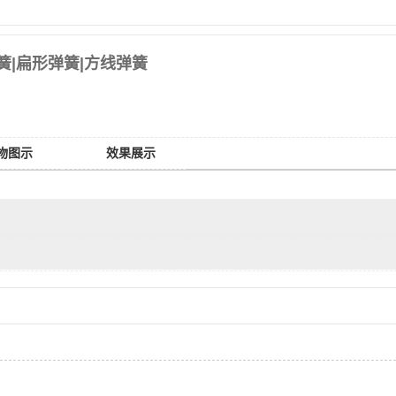
簧|扁形弹簧|方线弹簧
物图示
效果展示