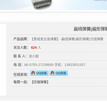
扁线弹簧|扁形弹
产品品牌：
【景成发五金弹簧】-扁线弹簧|扁形弹簧|方线弹簧
关注人数：
624
人
联 系 人：
涂小姐
电 话：
86-0755-27239690 手机：13823551557
在线咨询：
每周一品：
【压缩弹簧】