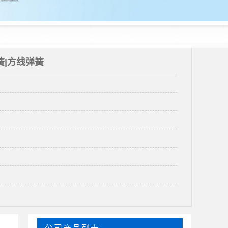
簧|方线弹簧