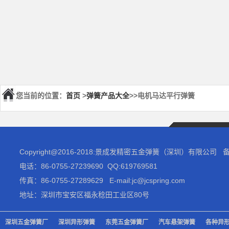
您当前的位置：
首页
>
弹簧产品大全
>>电机马达平行弹簧
Copyright@2016-2018:景成发精密五金弹簧（深圳）有限公司
电话：86-0755-27239690 QQ:619769581
传真：86-0755-27289629 E-mail:jc@jcspring.com
地址：深圳市宝安区福永稔田工业区80号
深圳五金弹簧厂
深圳异形弹簧
东莞五金弹簧厂
汽车悬架弹簧
各种异