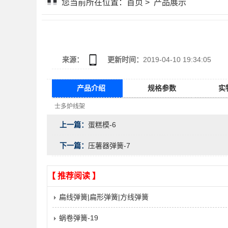
您当前所在位置：
首页
>
产品展示
来源：
更新时间：
2019-04-10 19:34:05
产品介绍
规格参数
实
士多炉线架
上一篇：
蛋糕模-6
下一篇：
压薯器弹簧-7
【 推荐阅读 】
扁线弹簧|扁形弹簧|方线弹簧
蜗卷弹簧-19