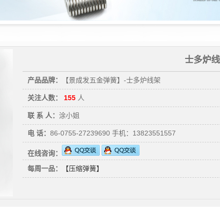
士多炉线
产品品牌：
【景成发五金弹簧】-士多炉线架
关注人数：
155
人
联 系 人：
涂小姐
电 话：
86-0755-27239690 手机：13823551557
在线咨询：
每周一品：
【压缩弹簧】