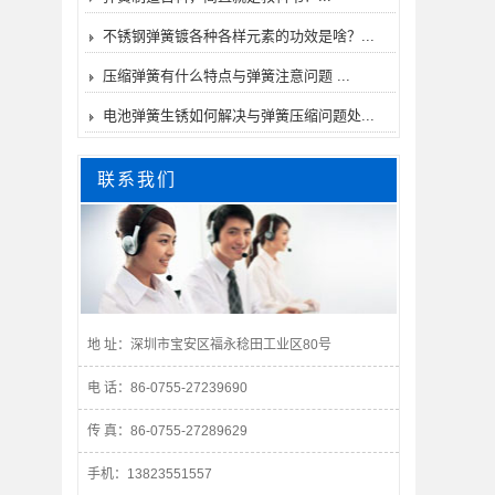
不锈钢弹簧镀各种各样元素的功效是啥？...
压缩弹簧有什么特点与弹簧注意问题 ...
电池弹簧生锈如何解决与弹簧压缩问题处...
联系我们
地 址：深圳市宝安区福永稔田工业区80号
电 话：86-0755-27239690
传 真：86-0755-27289629
手机：13823551557