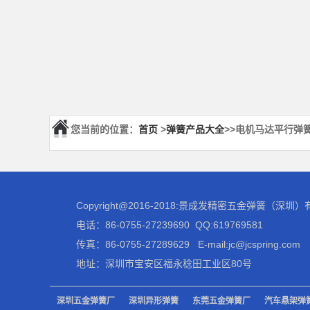
您当前的位置：
首页
>
弹簧产品大全
>>电机马达平行弹
Copyright@2016-2018:景成发精密五金弹簧（深
电话：86-0755-27239690 QQ:619769581
传真：86-0755-27289629 E-mail:jc@jcspring.com
地址：深圳市宝安区福永稔田工业区80号
深圳五金弹簧厂
深圳异形弹簧
东莞五金弹簧厂
汽车悬架弹