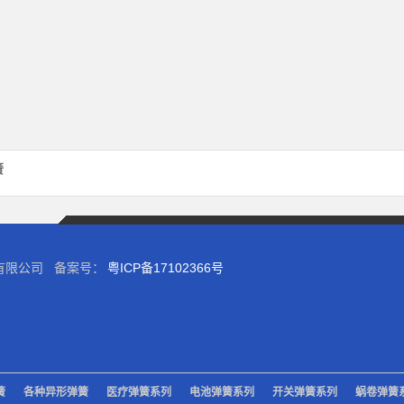
簧
圳）有限公司 备案号：
粤ICP备17102366号
簧
各种异形弹簧
医疗弹簧系列
电池弹簧系列
开关弹簧系列
蜗卷弹簧